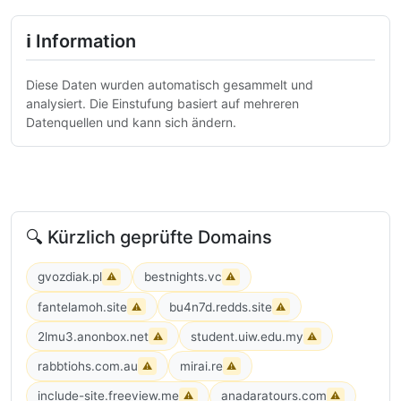
ℹ Information
Diese Daten wurden automatisch gesammelt und
analysiert. Die Einstufung basiert auf mehreren
Datenquellen und kann sich ändern.
🔍 Kürzlich geprüfte Domains
gvozdiak.pl
bestnights.vc
⚠
⚠
fantelamoh.site
bu4n7d.redds.site
⚠
⚠
2lmu3.anonbox.net
student.uiw.edu.my
⚠
⚠
rabbtiohs.com.au
mirai.re
⚠
⚠
include-site.freeview.me
anadaratours.com
⚠
⚠