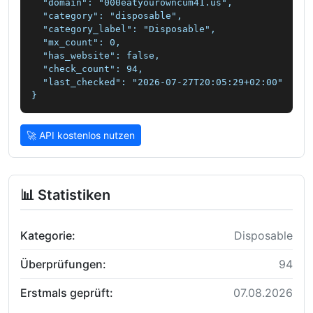
  "domain": "000eatyourowncum41.us",

  "category": "disposable",

  "category_label": "Disposable",

  "mx_count": 0,

  "has_website": false,

  "check_count": 94,

  "last_checked": "2026-07-27T20:05:29+02:00"

}
🚀 API kostenlos nutzen
📊 Statistiken
Kategorie:
Disposable
Überprüfungen:
94
Erstmals geprüft:
07.08.2026