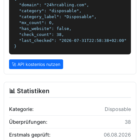
  "domain": "24hrcabling.com",

  "category": "disposable",

  "category_label": "Disposable",

  "mx_count": 0,

  "has_website": false,

  "check_count": 38,

  "last_checked": "2026-07-31T22:58:38+02:00"

}
🚀 API kostenlos nutzen
📊 Statistiken
Kategorie:
Disposable
Überprüfungen:
38
Erstmals geprüft:
06.08.2026