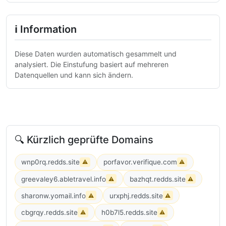
ℹ Information
Diese Daten wurden automatisch gesammelt und
analysiert. Die Einstufung basiert auf mehreren
Datenquellen und kann sich ändern.
🔍 Kürzlich geprüfte Domains
wnp0rq.redds.site
porfavor.verifique.com
⚠
⚠
greevaley6.abletravel.info
bazhqt.redds.site
⚠
⚠
sharonw.yomail.info
urxphj.redds.site
⚠
⚠
cbgrqy.redds.site
h0b7l5.redds.site
⚠
⚠