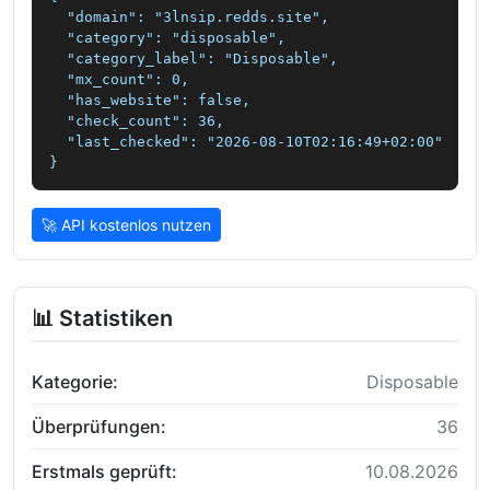
  "domain": "3lnsip.redds.site",

  "category": "disposable",

  "category_label": "Disposable",

  "mx_count": 0,

  "has_website": false,

  "check_count": 36,

  "last_checked": "2026-08-10T02:16:49+02:00"

}
🚀 API kostenlos nutzen
📊 Statistiken
Kategorie:
Disposable
Überprüfungen:
36
Erstmals geprüft:
10.08.2026