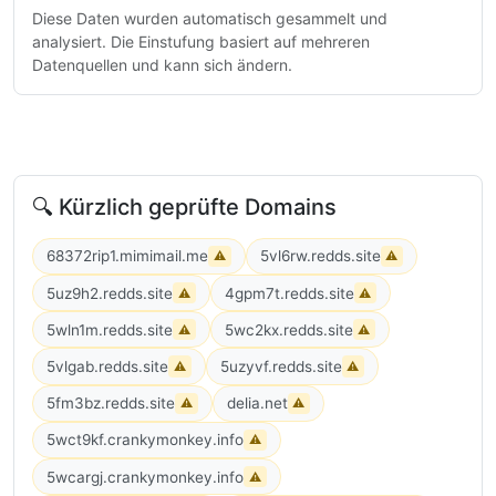
Diese Daten wurden automatisch gesammelt und
analysiert. Die Einstufung basiert auf mehreren
Datenquellen und kann sich ändern.
🔍 Kürzlich geprüfte Domains
68372rip1.mimimail.me
5vl6rw.redds.site
⚠
⚠
5uz9h2.redds.site
4gpm7t.redds.site
⚠
⚠
5wln1m.redds.site
5wc2kx.redds.site
⚠
⚠
5vlgab.redds.site
5uzyvf.redds.site
⚠
⚠
5fm3bz.redds.site
delia.net
⚠
⚠
5wct9kf.crankymonkey.info
⚠
5wcargj.crankymonkey.info
⚠