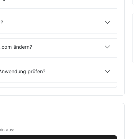
t?
6.com ändern?
 Anwendung prüfen?
in aus: