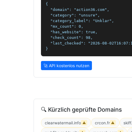
{

  "domain": "action36.com",

  "category": "unsure",

  "category_label": "Unklar",

  "mx_count": 0,

  "has_website": true,

  "check_count": 98,

  "last_checked": "2026-08-02T16:07:1
}
🚀 API kostenlos nutzen
🔍 Kürzlich geprüfte Domains
clearwatermail.info
crcon.fr
skif
⚠
⚠