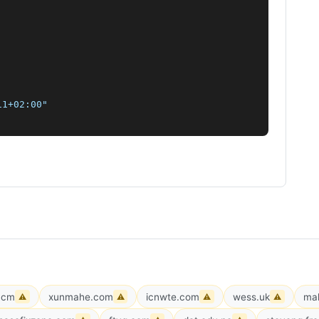
1+02:00"

f.cm
xunmahe.com
icnwte.com
wess.uk
mah
⚠
⚠
⚠
⚠