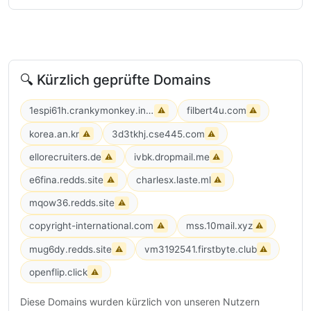
🔍 Kürzlich geprüfte Domains
1espi61h.crankymonkey.info
filbert4u.com
⚠
⚠
korea.an.kr
3d3tkhj.cse445.com
⚠
⚠
ellorecruiters.de
ivbk.dropmail.me
⚠
⚠
e6fina.redds.site
charlesx.laste.ml
⚠
⚠
mqow36.redds.site
⚠
copyright-international.com
mss.10mail.xyz
⚠
⚠
mug6dy.redds.site
vm3192541.firstbyte.club
⚠
⚠
openflip.click
⚠
Diese Domains wurden kürzlich von unseren Nutzern