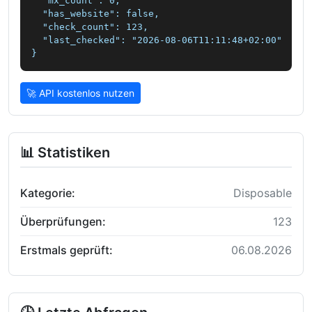
  "mx_count": 0,

  "has_website": false,

  "check_count": 123,

  "last_checked": "2026-08-06T11:11:48+02:00"

}
🚀 API kostenlos nutzen
📊 Statistiken
Kategorie:
Disposable
Überprüfungen:
123
Erstmals geprüft:
06.08.2026