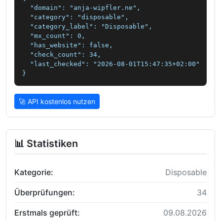
  "domain": "anja-wipfler.ne",

  "category": "disposable",

  "category_label": "Disposable",

  "mx_count": 0,

  "has_website": false,

  "check_count": 34,

  "last_checked": "2026-08-01T15:47:35+02:00"

}
🚀 API kostenlos nutzen
📊 Statistiken
Kategorie:
Disposable
Überprüfungen:
34
Erstmals geprüft:
09.08.2026