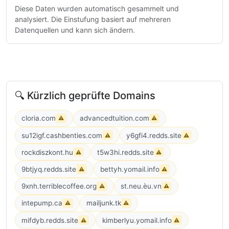
Diese Daten wurden automatisch gesammelt und
analysiert. Die Einstufung basiert auf mehreren
Datenquellen und kann sich ändern.
🔍 Kürzlich geprüfte Domains
cloria.com
advancedtuition.com
⚠
⚠
su12igf.cashbenties.com
y6gfi4.redds.site
⚠
⚠
rockdiszkont.hu
t5w3hi.redds.site
⚠
⚠
9btjyq.redds.site
bettyh.yomail.info
⚠
⚠
9xnh.terriblecoffee.org
st.neu.èu.vn
⚠
⚠
intepump.ca
mailjunk.tk
⚠
⚠
mifdyb.redds.site
kimberlyu.yomail.info
⚠
⚠