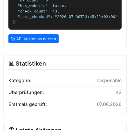
  "mx_count": 0,

  "has_website": false,

  "check_count": 43,

  "last_checked": "2026-07-30T13:45:11+02:00"

}
🚀 API kostenlos nutzen
📊 Statistiken
Kategorie:
Disposable
Überprüfungen:
43
Erstmals geprüft:
07.08.2026