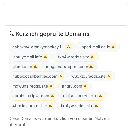
🔍 Kürzlich geprüfte Domains
eahsxm4.crankymonkey.info
unpad.mail.ac.id
⚠
⚠
lehu.yomail.info
1tvb4w.redds.site
⚠
⚠
gland.com
megamatureporn.com
⚠
⚠
hubbk.cashbenties.com
w60xzc.redds.site
⚠
⚠
mgw8ns.redds.site
angry.com
⚠
⚠
carolq.mailpwr.com
digitalmarketing.io
⚠
⚠
4btx.lolcorp.online
krofyw.redds.site
⚠
⚠
Diese Domains wurden kürzlich von unseren Nutzern
überprüft.