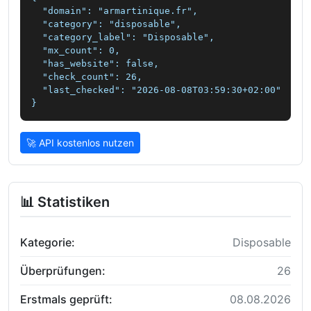
  "domain": "armartinique.fr",

  "category": "disposable",

  "category_label": "Disposable",

  "mx_count": 0,

  "has_website": false,

  "check_count": 26,

  "last_checked": "2026-08-08T03:59:30+02:00"

}
🚀 API kostenlos nutzen
📊 Statistiken
Kategorie:
Disposable
Überprüfungen:
26
Erstmals geprüft:
08.08.2026