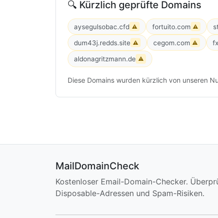
🔍 Kürzlich geprüfte Domains
aysegulsobac.cfd
fortuito.com
s
⚠
⚠
dum43j.redds.site
cegom.com
f
⚠
⚠
aldonagritzmann.de
⚠
Diese Domains wurden kürzlich von unseren Nu
MailDomainCheck
Kostenloser Email-Domain-Checker. Überpr
Disposable-Adressen und Spam-Risiken.