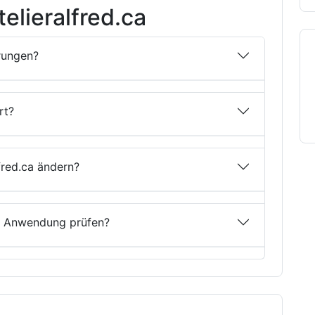
elieralfred.ca
erungen?
rt?
fred.ca ändern?
ner Anwendung prüfen?