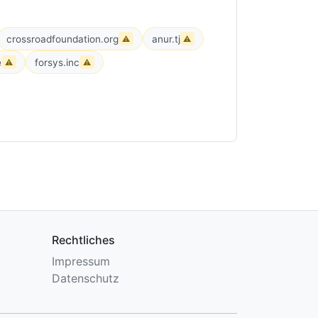
crossroadfoundation.org
anur.tj
⚠
⚠
e
forsys.inc
⚠
⚠
Rechtliches
Impressum
Datenschutz