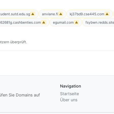
tudent.sutd.edu.sg
anviane.fi
kj37bd9.cse445.com
⚠
⚠
⚠
x62681g.cashbenties.com
egumail.com
fsybwn.redds.sit
⚠
⚠
tzern überprüft.
Navigation
Startseite
üfen Sie Domains auf
Über uns