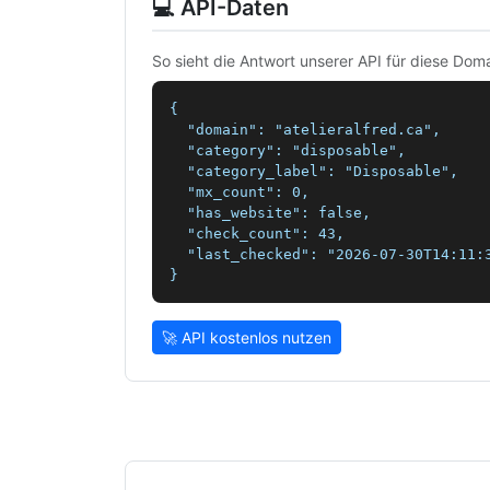
💻 API-Daten
So sieht die Antwort unserer API für diese Doma
{

  "domain": "atelieralfred.ca",

  "category": "disposable",

  "category_label": "Disposable",

  "mx_count": 0,

  "has_website": false,

  "check_count": 43,

  "last_checked": "2026-07-30T14:11:3
}
🚀 API kostenlos nutzen