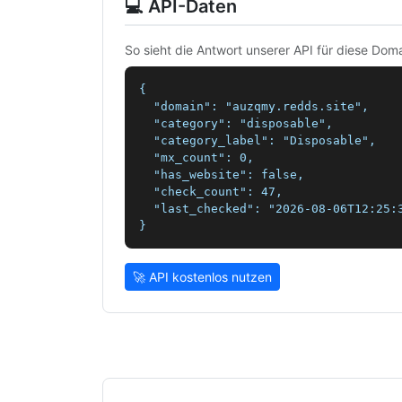
💻 API-Daten
So sieht die Antwort unserer API für diese Doma
{

  "domain": "auzqmy.redds.site",

  "category": "disposable",

  "category_label": "Disposable",

  "mx_count": 0,

  "has_website": false,

  "check_count": 47,

  "last_checked": "2026-08-06T12:25:3
}
🚀 API kostenlos nutzen