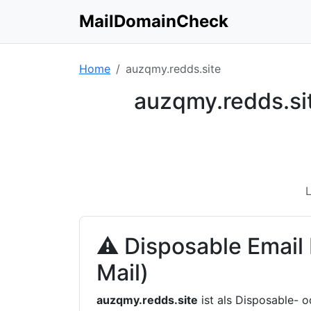
MailDomainCheck
Home
auzqmy.redds.site
auzqmy.redds.si
L
⚠ Disposable Email
Mail)
auzqmy.redds.site
ist als Disposable- 