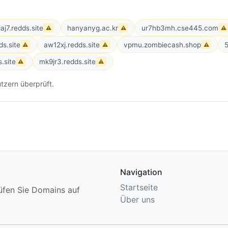
iaj7.redds.site
hanyanyg.ac.kr
ur7hb3mh.cse445.com
⚠
⚠
⚠
ds.site
aw12xj.redds.site
vpmu.zombiecash.shop
5
⚠
⚠
⚠
.site
mk9jr3.redds.site
⚠
⚠
tzern überprüft.
Navigation
Startseite
üfen Sie Domains auf
Über uns