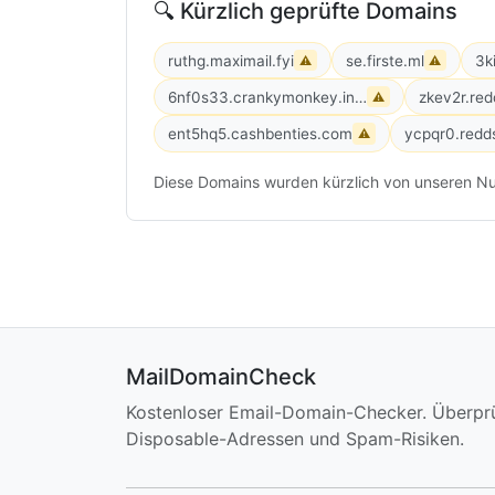
🔍 Kürzlich geprüfte Domains
ruthg.maximail.fyi
se.firste.ml
3k
⚠
⚠
6nf0s33.crankymonkey.info
zkev2r.red
⚠
ent5hq5.cashbenties.com
ycpqr0.redds
⚠
Diese Domains wurden kürzlich von unseren Nu
MailDomainCheck
Kostenloser Email-Domain-Checker. Überpr
Disposable-Adressen und Spam-Risiken.