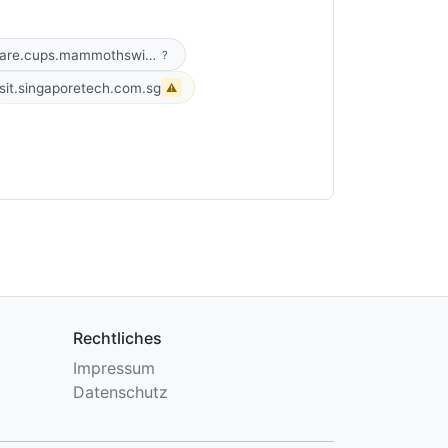
xmlare.cups.mammothswipe.com
?
sit.singaporetech.com.sg
⚠
Rechtliches
Impressum
Datenschutz