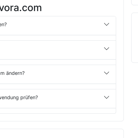
avora.com
en?
om ändern?
wendung prüfen?