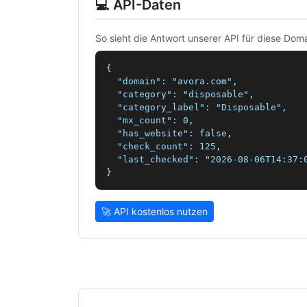
💻 API-Daten
So sieht die Antwort unserer API für diese Doma
{

  "domain": "avora.com",

  "category": "disposable",

  "category_label": "Disposable",

  "mx_count": 0,

  "has_website": false,

  "check_count": 125,

  "last_checked": "2026-08-06T14:37:0
}
🚀 API kostenlos nutzen