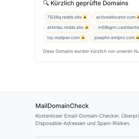
🔍 Kürzlich geprüfte Domains
75i36q.redds.site
activeallocator.com
⚠
at4mbu.redds.site
m59bgnn.cashbenti
⚠
txy.mailpwr.com
josephn.emlpro.com
⚠
Diese Domains wurden kürzlich von unseren Nu
MailDomainCheck
Kostenloser Email-Domain-Checker. Überpr
Disposable-Adressen und Spam-Risiken.