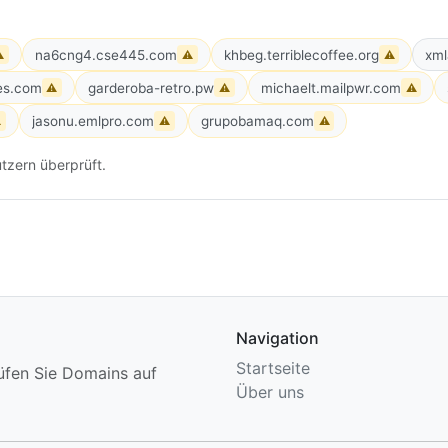
na6cng4.cse445.com
khbeg.terriblecoffee.org
⚠
⚠
⚠
es.com
garderoba-retro.pw
michaelt.mailpwr.com
⚠
⚠
⚠
jasonu.emlpro.com
grupobamaq.com
⚠
⚠
⚠
tzern überprüft.
Navigation
Startseite
üfen Sie Domains auf
Über uns