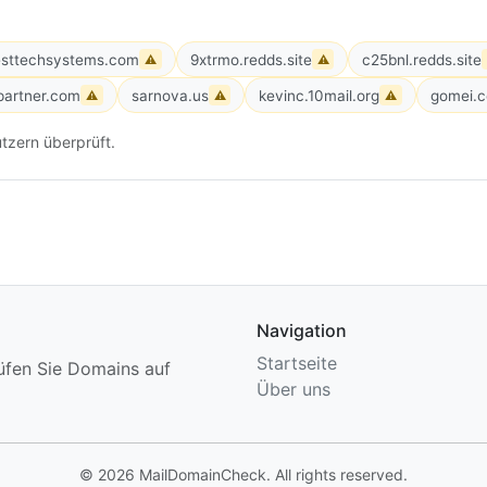
sttechsystems.com
9xtrmo.redds.site
c25bnl.redds.site
⚠
⚠
epartner.com
sarnova.us
kevinc.10mail.org
gomei.
⚠
⚠
⚠
tzern überprüft.
Navigation
Startseite
üfen Sie Domains auf
Über uns
© 2026 MailDomainCheck. All rights reserved.