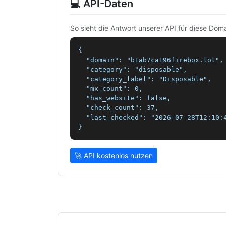
💻 API-Daten
So sieht die Antwort unserer API für diese Doma
{

  "domain": "b1ab7ca196firebox.lol",

  "category": "disposable",

  "category_label": "Disposable",

  "mx_count": 0,

  "has_website": false,

  "check_count": 37,

  "last_checked": "2026-07-28T12:10:4
}
🚀 API kostenlos nutzen