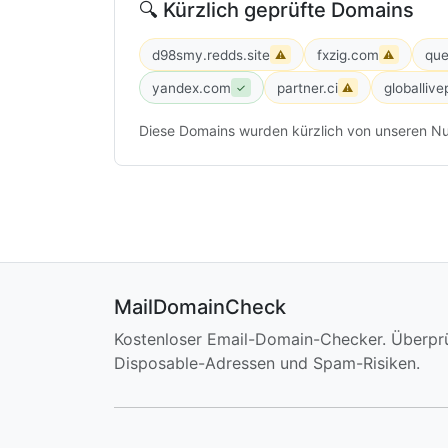
🔍 Kürzlich geprüfte Domains
d98smy.redds.site
fxzig.com
que
⚠
⚠
yandex.com
partner.ci
globalliv
✓
⚠
Diese Domains wurden kürzlich von unseren Nu
MailDomainCheck
Kostenloser Email-Domain-Checker. Überpr
Disposable-Adressen und Spam-Risiken.