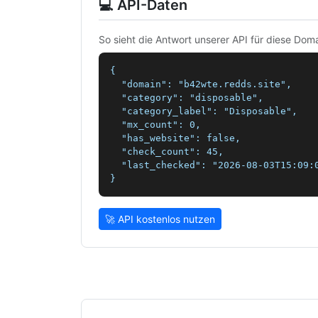
💻 API-Daten
So sieht die Antwort unserer API für diese Doma
{

  "domain": "b42wte.redds.site",

  "category": "disposable",

  "category_label": "Disposable",

  "mx_count": 0,

  "has_website": false,

  "check_count": 45,

  "last_checked": "2026-08-03T15:09:0
}
🚀 API kostenlos nutzen