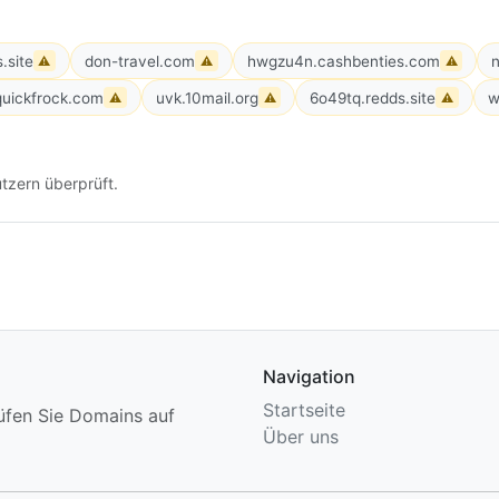
.site
don-travel.com
hwgzu4n.cashbenties.com
⚠
⚠
⚠
quickfrock.com
uvk.10mail.org
6o49tq.redds.site
w
⚠
⚠
⚠
tzern überprüft.
Navigation
Startseite
üfen Sie Domains auf
Über uns