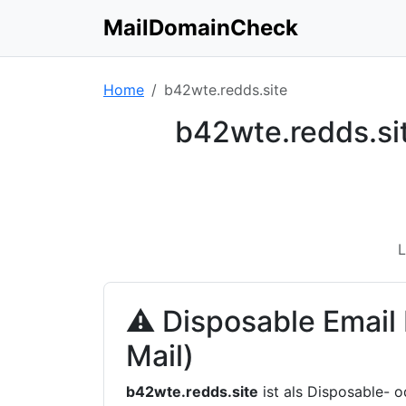
MailDomainCheck
Home
b42wte.redds.site
b42wte.redds.si
L
⚠ Disposable Email
Mail)
b42wte.redds.site
ist als Disposable- 