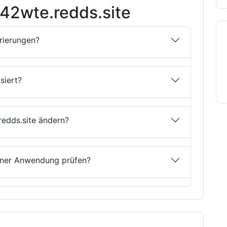
42wte.redds.site
trierungen?
siert?
redds.site ändern?
einer Anwendung prüfen?