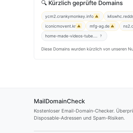
🔍 Kürzlich geprüfte Domains
ycm2.crankymonkey.info
k4swhc.redds
⚠
iconicmovent.kr
mfg-ag.de
ns2.
⚠
⚠
home-made-videos-tube.com
?
Diese Domains wurden kürzlich von unseren Nu
MailDomainCheck
Kostenloser Email-Domain-Checker. Überpr
Disposable-Adressen und Spam-Risiken.