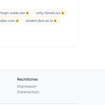
n1mgrc.redds.site
ruthy.10mail.xyz
⚠
⚠
allac.com
student.jbun.ac.kr
⚠
⚠
Rechtliches
Impressum
Datenschutz