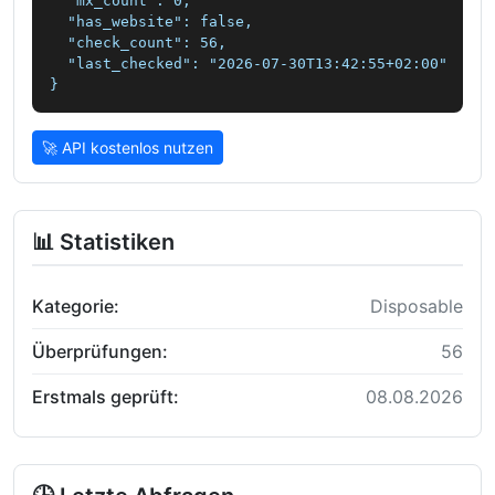
  "mx_count": 0,

  "has_website": false,

  "check_count": 56,

  "last_checked": "2026-07-30T13:42:55+02:00"

}
🚀 API kostenlos nutzen
📊 Statistiken
Kategorie:
Disposable
Überprüfungen:
56
Erstmals geprüft:
08.08.2026