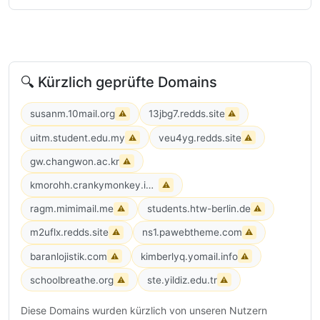
🔍 Kürzlich geprüfte Domains
susanm.10mail.org
13jbg7.redds.site
⚠
⚠
uitm.student.edu.my
veu4yg.redds.site
⚠
⚠
gw.changwon.ac.kr
⚠
kmorohh.crankymonkey.info
⚠
ragm.mimimail.me
students.htw-berlin.de
⚠
⚠
m2uflx.redds.site
ns1.pawebtheme.com
⚠
⚠
baranlojistik.com
kimberlyq.yomail.info
⚠
⚠
schoolbreathe.org
ste.yildiz.edu.tr
⚠
⚠
Diese Domains wurden kürzlich von unseren Nutzern