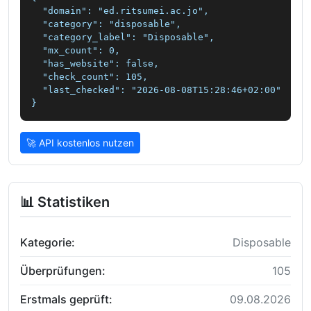
  "domain": "ed.ritsumei.ac.jo",

  "category": "disposable",

  "category_label": "Disposable",

  "mx_count": 0,

  "has_website": false,

  "check_count": 105,

  "last_checked": "2026-08-08T15:28:46+02:00"

}
🚀 API kostenlos nutzen
📊 Statistiken
Kategorie:
Disposable
Überprüfungen:
105
Erstmals geprüft:
09.08.2026