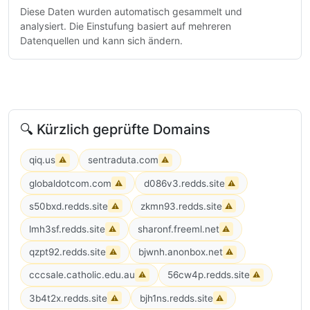
Diese Daten wurden automatisch gesammelt und
analysiert. Die Einstufung basiert auf mehreren
Datenquellen und kann sich ändern.
🔍 Kürzlich geprüfte Domains
qiq.us
sentraduta.com
⚠
⚠
globaldotcom.com
d086v3.redds.site
⚠
⚠
s50bxd.redds.site
zkmn93.redds.site
⚠
⚠
lmh3sf.redds.site
sharonf.freeml.net
⚠
⚠
qzpt92.redds.site
bjwnh.anonbox.net
⚠
⚠
cccsale.catholic.edu.au
56cw4p.redds.site
⚠
⚠
3b4t2x.redds.site
bjh1ns.redds.site
⚠
⚠