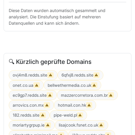
Diese Daten wurden automatisch gesammelt und
analysiert. Die Einstufung basiert auf mehreren
Datenquellen und kann sich ändern.
🔍 Kürzlich geprüfte Domains
ovj4m8.redds.site
6qfxj8.redds.site
⚠
⚠
onet.co.ua
bellwethermedia.co.uk
⚠
⚠
ec9gp7.redds.site
mazzercorretora.com.br
⚠
⚠
arrovics.con.mx
hotmail.con.hk
⚠
⚠
182.redds.site
pipe-weld.pl
⚠
⚠
moriartygrpup.ie
lisajcook.fsnet.co.uk
⚠
⚠