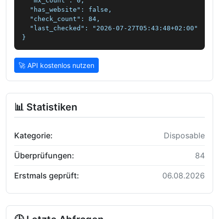
  "mx_count": 0,

  "has_website": false,

  "check_count": 84,

  "last_checked": "2026-07-27T05:43:48+02:00"

}
🚀 API kostenlos nutzen
📊 Statistiken
Kategorie:
Disposable
Überprüfungen:
84
Erstmals geprüft:
06.08.2026