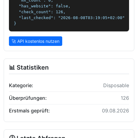
  "mx_count": 0,

  "has_website": false,

  "check_count": 126,

  "last_checked": "2026-08-08T03:19:05+02:00"

}
🚀 API kostenlos nutzen
📊 Statistiken
Kategorie:
Disposable
Überprüfungen:
126
Erstmals geprüft:
09.08.2026