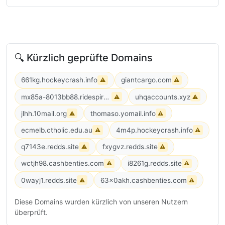
🔍 Kürzlich geprüfte Domains
661kg.hockeycrash.info
giantcargo.com
⚠
⚠
mx85a-8013bb88.ridespirals.com
uhqaccounts.xyz
⚠
⚠
jlhh.10mail.org
thomaso.yomail.info
⚠
⚠
ecmelb.ctholic.edu.au
4m4p.hockeycrash.info
⚠
⚠
q7143e.redds.site
fxygvz.redds.site
⚠
⚠
wctjh98.cashbenties.com
i8261g.redds.site
⚠
⚠
0wayj1.redds.site
63x0akh.cashbenties.com
⚠
⚠
Diese Domains wurden kürzlich von unseren Nutzern
überprüft.