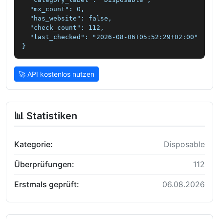
  "mx_count": 0,

  "has_website": false,

  "check_count": 112,

  "last_checked": "2026-08-06T05:52:29+02:00"

}
🚀 API kostenlos nutzen
📊 Statistiken
Kategorie:
Disposable
Überprüfungen:
112
Erstmals geprüft:
06.08.2026