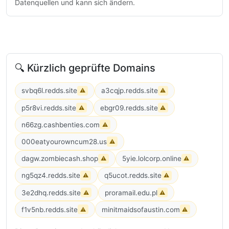
Datenquellen und kann sich ändern.
🔍 Kürzlich geprüfte Domains
svbq6l.redds.site
a3cqjp.redds.site
⚠
⚠
p5r8vi.redds.site
ebgr09.redds.site
⚠
⚠
n66zg.cashbenties.com
⚠
000eatyourowncum28.us
⚠
dagw.zombiecash.shop
5yie.lolcorp.online
⚠
⚠
ng5qz4.redds.site
q5ucot.redds.site
⚠
⚠
3e2dhq.redds.site
proramail.edu.pl
⚠
⚠
f1v5nb.redds.site
minitmaidsofaustin.com
⚠
⚠