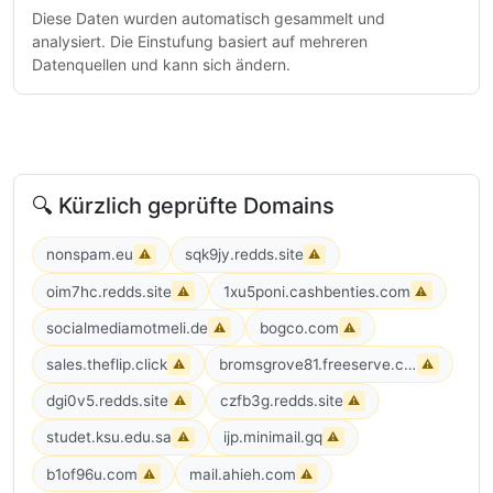
Diese Daten wurden automatisch gesammelt und
analysiert. Die Einstufung basiert auf mehreren
Datenquellen und kann sich ändern.
🔍 Kürzlich geprüfte Domains
nonspam.eu
sqk9jy.redds.site
⚠
⚠
oim7hc.redds.site
1xu5poni.cashbenties.com
⚠
⚠
socialmediamotmeli.de
bogco.com
⚠
⚠
sales.theflip.click
bromsgrove81.freeserve.co.uk
⚠
⚠
dgi0v5.redds.site
czfb3g.redds.site
⚠
⚠
studet.ksu.edu.sa
ijp.minimail.gq
⚠
⚠
b1of96u.com
mail.ahieh.com
⚠
⚠