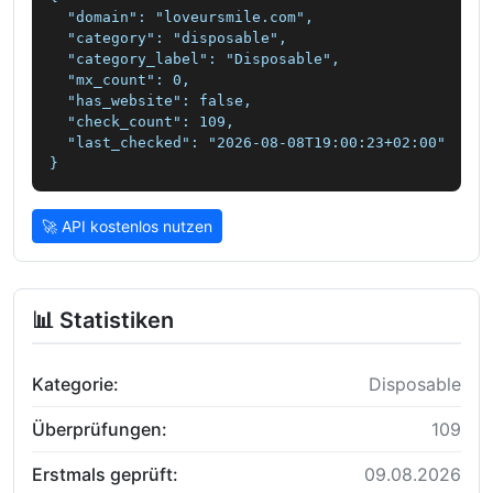
  "domain": "loveursmile.com",

  "category": "disposable",

  "category_label": "Disposable",

  "mx_count": 0,

  "has_website": false,

  "check_count": 109,

  "last_checked": "2026-08-08T19:00:23+02:00"

}
🚀 API kostenlos nutzen
📊 Statistiken
Kategorie:
Disposable
Überprüfungen:
109
Erstmals geprüft:
09.08.2026