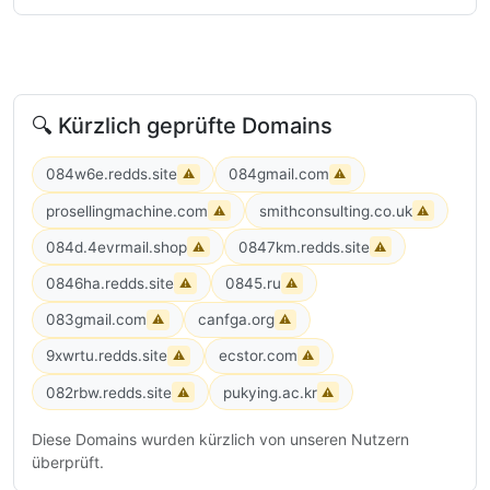
🔍 Kürzlich geprüfte Domains
084w6e.redds.site
084gmail.com
⚠
⚠
prosellingmachine.com
smithconsulting.co.uk
⚠
⚠
084d.4evrmail.shop
0847km.redds.site
⚠
⚠
0846ha.redds.site
0845.ru
⚠
⚠
083gmail.com
canfga.org
⚠
⚠
9xwrtu.redds.site
ecstor.com
⚠
⚠
082rbw.redds.site
pukying.ac.kr
⚠
⚠
Diese Domains wurden kürzlich von unseren Nutzern
überprüft.