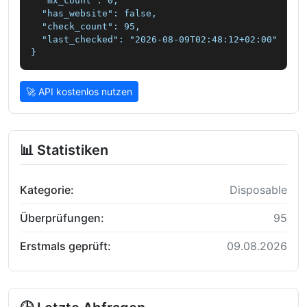
  "mx_count": 0,

  "has_website": false,

  "check_count": 95,

  "last_checked": "2026-08-09T02:48:12+02:00"

}
🚀 API kostenlos nutzen
📊 Statistiken
Kategorie:
Disposable
Überprüfungen:
95
Erstmals geprüft:
09.08.2026