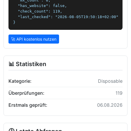
  "mx_count": 0,

  "has_website": false,

  "check_count": 119,

  "last_checked": "2026-08-05T19:50:18+02:00"

}
🚀 API kostenlos nutzen
📊 Statistiken
Kategorie:
Disposable
Überprüfungen:
119
Erstmals geprüft:
06.08.2026