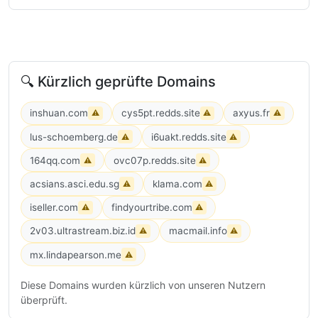
🔍 Kürzlich geprüfte Domains
inshuan.com
cys5pt.redds.site
axyus.fr
⚠
⚠
⚠
lus-schoemberg.de
i6uakt.redds.site
⚠
⚠
164qq.com
ovc07p.redds.site
⚠
⚠
acsians.asci.edu.sg
klama.com
⚠
⚠
iseller.com
findyourtribe.com
⚠
⚠
2v03.ultrastream.biz.id
macmail.info
⚠
⚠
mx.lindapearson.me
⚠
Diese Domains wurden kürzlich von unseren Nutzern
überprüft.