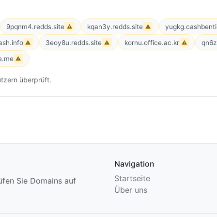
9pqnm4.redds.site
kqan3y.redds.site
yugkg.cashbent
⚠
⚠
sh.info
3eoy8u.redds.site
kornu.office.ac.kr
qn6z
⚠
⚠
⚠
e.me
⚠
tzern überprüft.
Navigation
Startseite
üfen Sie Domains auf
Über uns