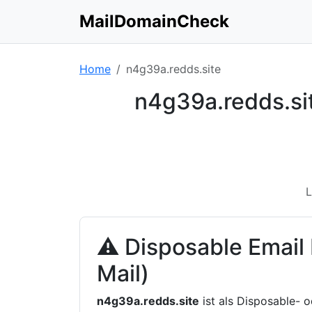
MailDomainCheck
Home
n4g39a.redds.site
n4g39a.redds.si
L
⚠ Disposable Email
Mail)
n4g39a.redds.site
ist als Disposable- 