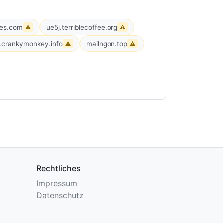
ies.com
ue5j.terriblecoffee.org
⚠
⚠
.crankymonkey.info
mailngon.top
⚠
⚠
Rechtliches
Impressum
Datenschutz