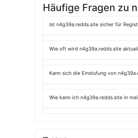
Häufige Fragen zu n
Ist n4g39a.redds.site sicher für Regis
Wie oft wird n4g39a.redds.site aktuali
Kann sich die Einstufung von n4g39a.
Wie kann ich n4g39a.redds.site in m