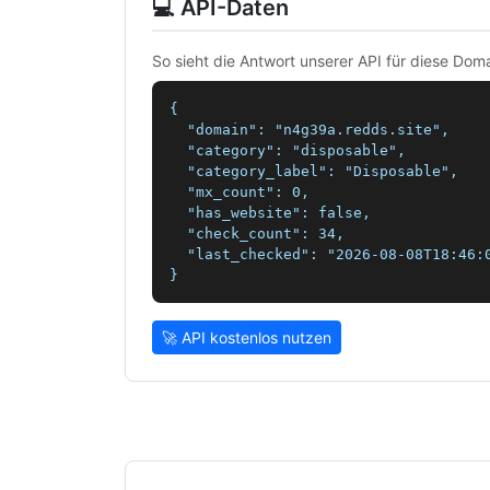
💻 API-Daten
So sieht die Antwort unserer API für diese Doma
{

  "domain": "n4g39a.redds.site",

  "category": "disposable",

  "category_label": "Disposable",

  "mx_count": 0,

  "has_website": false,

  "check_count": 34,

  "last_checked": "2026-08-08T18:46:0
}
🚀 API kostenlos nutzen