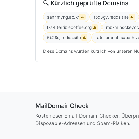
🔍 Kürzlich geprüfte Domains
sanhmyng.ac.kr
f6d3gy.redds.site
⚠
⚠
l7a4.terriblecoffee.org
mbkm.hockeycra
⚠
5b28sj.redds.site
rate-branch.superhiv
⚠
Diese Domains wurden kürzlich von unseren Nu
MailDomainCheck
Kostenloser Email-Domain-Checker. Überpr
Disposable-Adressen und Spam-Risiken.