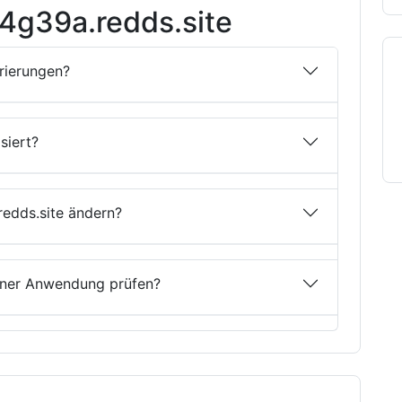
4g39a.redds.site
trierungen?
siert?
redds.site ändern?
einer Anwendung prüfen?