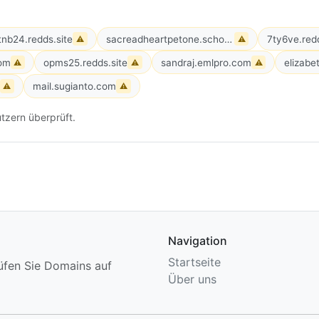
tnb24.redds.site
sacreadheartpetone.school.nz
7ty6ve.redd
⚠
⚠
com
opms25.redds.site
sandraj.emlpro.com
elizabe
⚠
⚠
⚠
mail.sugianto.com
⚠
⚠
tzern überprüft.
Navigation
Startseite
üfen Sie Domains auf
Über uns