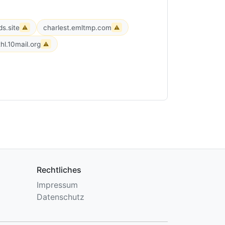
s.site
charlest.emltmp.com
⚠
⚠
thl.10mail.org
⚠
Rechtliches
Impressum
Datenschutz