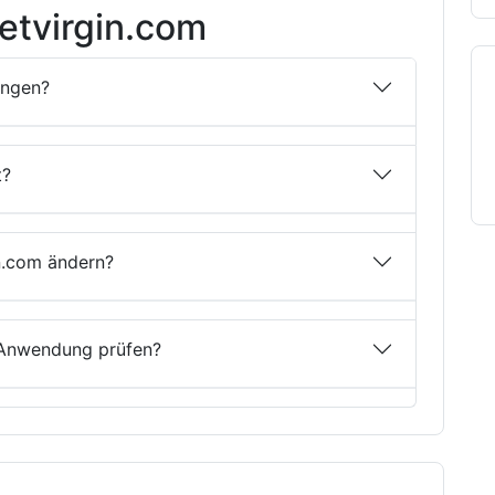
etvirgin.com
rungen?
t?
in.com ändern?
r Anwendung prüfen?