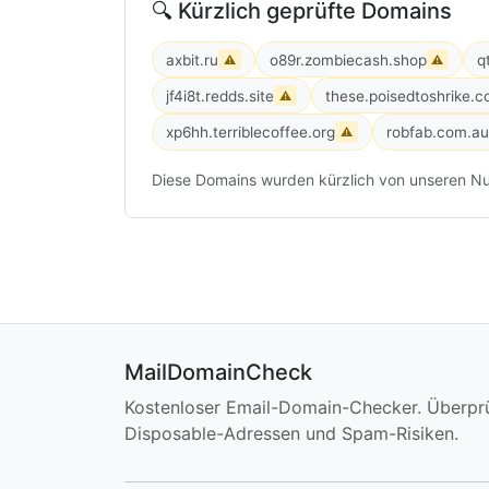
🔍 Kürzlich geprüfte Domains
axbit.ru
o89r.zombiecash.shop
q
⚠
⚠
jf4i8t.redds.site
these.poisedtoshrike.
⚠
xp6hh.terriblecoffee.org
robfab.com.au
⚠
Diese Domains wurden kürzlich von unseren Nu
MailDomainCheck
Kostenloser Email-Domain-Checker. Überpr
Disposable-Adressen und Spam-Risiken.