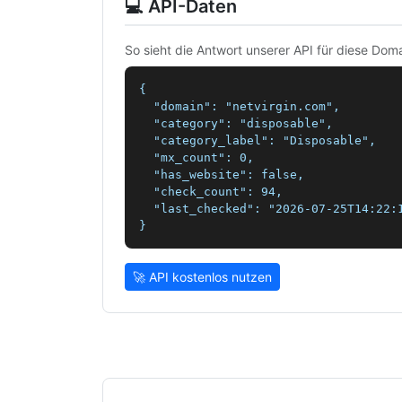
💻 API-Daten
So sieht die Antwort unserer API für diese Doma
{

  "domain": "netvirgin.com",

  "category": "disposable",

  "category_label": "Disposable",

  "mx_count": 0,

  "has_website": false,

  "check_count": 94,

  "last_checked": "2026-07-25T14:22:1
}
🚀 API kostenlos nutzen