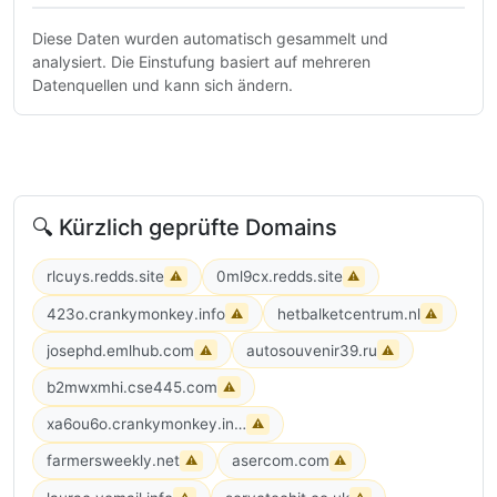
Diese Daten wurden automatisch gesammelt und
analysiert. Die Einstufung basiert auf mehreren
Datenquellen und kann sich ändern.
🔍 Kürzlich geprüfte Domains
rlcuys.redds.site
0ml9cx.redds.site
⚠
⚠
423o.crankymonkey.info
hetbalketcentrum.nl
⚠
⚠
josephd.emlhub.com
autosouvenir39.ru
⚠
⚠
b2mwxmhi.cse445.com
⚠
xa6ou6o.crankymonkey.info
⚠
farmersweekly.net
asercom.com
⚠
⚠