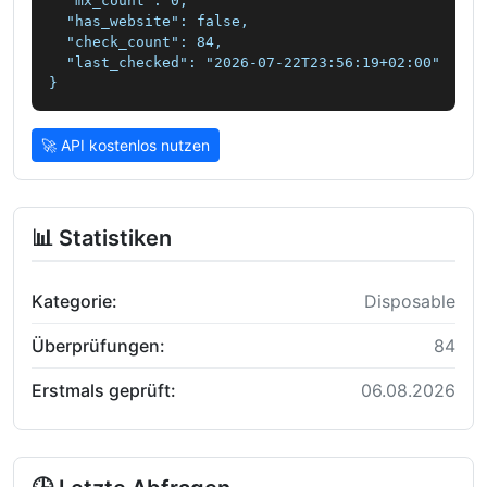
  "mx_count": 0,

  "has_website": false,

  "check_count": 84,

  "last_checked": "2026-07-22T23:56:19+02:00"

}
🚀 API kostenlos nutzen
📊 Statistiken
Kategorie:
Disposable
Überprüfungen:
84
Erstmals geprüft:
06.08.2026