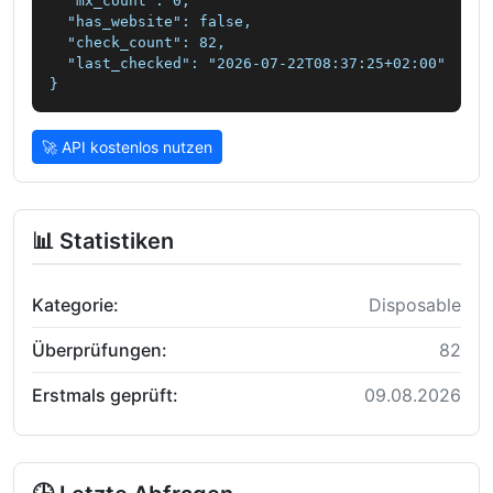
  "mx_count": 0,

  "has_website": false,

  "check_count": 82,

  "last_checked": "2026-07-22T08:37:25+02:00"

}
🚀 API kostenlos nutzen
📊 Statistiken
Kategorie:
Disposable
Überprüfungen:
82
Erstmals geprüft:
09.08.2026