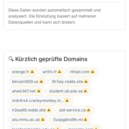
Diese Daten wurden automatisch gesammelt und
analysiert. Die Einstufung basiert auf mehreren
Datenquellen und kann sich ändern.
🔍 Kürzlich geprüfte Domains
orenge.fr
arttfx.fr
rittsel.com
⚠
⚠
⚠
bincent929.us
5h7aiy.redds.site
⚠
⚠
ahed.ll47.net
student.ub.edu.sa
⚠
⚠
mdr4rx4.crankymonkey.info
⚠
n3aq48.redds.site
aid-service.ca
⚠
⚠
atu.mmu.ac.uk
0uxpgdvol9n.ml
⚠
⚠