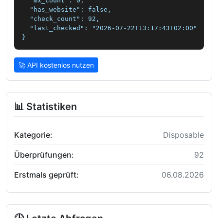
  "mx_count": 0,

  "has_website": false,

  "check_count": 92,

  "last_checked": "2026-07-22T13:17:43+02:00"

}
🚀 API kostenlos nutzen
📊 Statistiken
Kategorie:
Disposable
Überprüfungen:
92
Erstmals geprüft:
06.08.2026