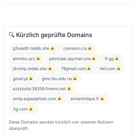
🔍 Kürzlich geprüfte Domains
g3wad0.redds.site
ryereson.ca
⚠
⚠
ainotes.xyz
patriciae.spymail.one
ff.gg
⚠
⚠
⚠
j4vmtp.redds.site
78gmail.com
hkf.com
⚠
⚠
⚠
gmail.pl
gms.tku.edu.rw
⚠
⚠
azzzzuhjc38359.freeml.net
⚠
smtp.espadahost.com
armartinique.fr
⚠
⚠
3g.com
⚠
Diese Domains wurden kürzlich von unseren Nutzern
überprüft.