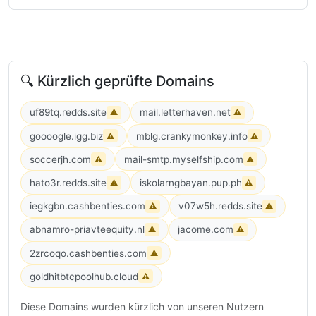
🔍 Kürzlich geprüfte Domains
uf89tq.redds.site
mail.letterhaven.net
⚠
⚠
goooogle.igg.biz
mblg.crankymonkey.info
⚠
⚠
soccerjh.com
mail-smtp.myselfship.com
⚠
⚠
hato3r.redds.site
iskolarngbayan.pup.ph
⚠
⚠
iegkgbn.cashbenties.com
v07w5h.redds.site
⚠
⚠
abnamro-priavteequity.nl
jacome.com
⚠
⚠
2zrcoqo.cashbenties.com
⚠
goldhitbtcpoolhub.cloud
⚠
Diese Domains wurden kürzlich von unseren Nutzern