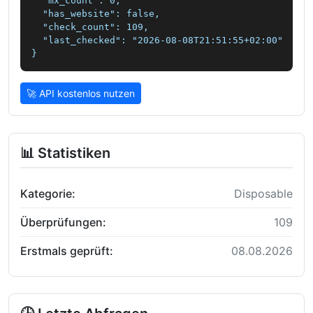
  "mx_count": 0,

  "has_website": false,

  "check_count": 109,

  "last_checked": "2026-08-08T21:51:55+02:00"

}
🚀 API kostenlos nutzen
📊 Statistiken
Kategorie:
Disposable
Überprüfungen:
109
Erstmals geprüft:
08.08.2026